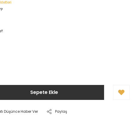
letleri
7P
!!
Sepete Ekle
atı Düşünce Haber Ver
Paylaş