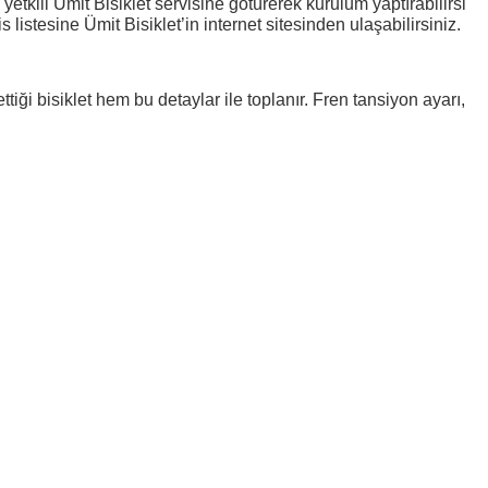
etkili Ümit Bisiklet servisine götürerek kurulum yaptırabilirsi
s listesine Ümit Bisiklet’in internet sitesinden ulaşabilirsiniz.
ttiği bisiklet hem bu detaylar ile toplanır. Fren tansiyon ayarı,