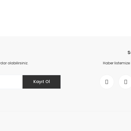
da yetersiz gördüğünüz noktaları öneri formunu kullanarak tarafımıza il
Bu ürüne ilk yorumu siz yapın!
S
Yorum Yaz
r olabilirsiniz.
Haber listemize
Kayıt Ol
Gönder