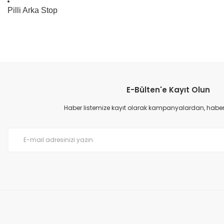
Pilli Arka Stop
Bu ürünün fiyat bilgisi, resim, ürün açıklamalarında ve diğer konular
Görüş ve önerileriniz için teşekkür ederiz.
E-Bülten'e Kayıt Olun
Ürün resmi kalitesiz, bozuk veya görüntülenemiyor.
Ürün açıklamasında eksik bilgiler bulunuyor.
Haber listemize kayıt olarak kampanyalardan, haberda
Ürün bilgilerinde hatalar bulunuyor.
Ürün fiyatı diğer sitelerden daha pahalı.
Bu ürüne benzer farklı alternatifler olmalı.