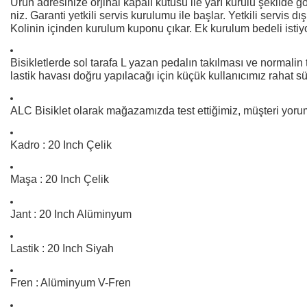
Ürün adresinize orjinal kapalı kutusu ile yarı kurulu şekilde g
niz. Garanti yetkili servis kurulumu ile başlar. Yetkili servis dı
Kolinin içinden kurulum kuponu çıkar. Ek kurulum bedeli istiy
Bisikletlerde sol tarafa L yazan pedalın takılması ve normalin te
lastik havası doğru yapılacağı için küçük kullanıcımız rahat sü
ALC Bisiklet olarak mağazamızda test ettiğimiz, müşteri yoruml
Kadro : 20 Inch Çelik
Maşa : 20 Inch Çelik
Jant : 20 Inch Alüminyum
Lastik : 20 Inch Siyah
Fren : Alüminyum V-Fren