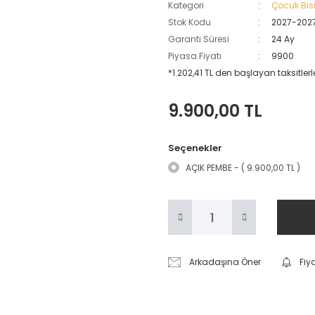
Kategori
Çocuk Bisik
Stok Kodu
2027-202
Garanti Süresi
24 Ay
Piyasa Fiyatı
9900
*1.202,41 TL den başlayan taksitlerle
9.900,00 TL
Seçenekler
AÇIK PEMBE - ( 9.900,00 TL )
Arkadaşına Öner
Fiy