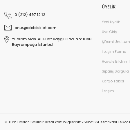
ÜYELİK
0 (212) 497 12 12
Yeni Üyelik
onur@alcbisiklet.com
Üye Girişi
Yıldırım Mah. Ali Fuat Başgil Cad. No: 109B
Şifremi Unuttum
Bayrampaşa İstanbul
İletişim Formu
Havale Bildirim
Sipariş Sorgula
Kargo Takibi
İletişim
© Tüm Hakları Saklıdır. Kredi kartı bilgileriniz 256bit SSL sertifikası ile k