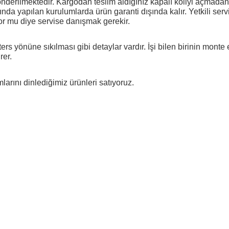
önderilmektedir. Kargodan teslim aldığınız kapalı koliyi açmadan y
şında yapılan kurulumlarda ürün garanti dışında kalır. Yetkili servi
or mu diye servise danışmak gerekir.
rs yönüne sıkılması gibi detaylar vardır. İşi bilen birinin monte e
rer.
arını dinlediğimiz ürünleri satıyoruz.