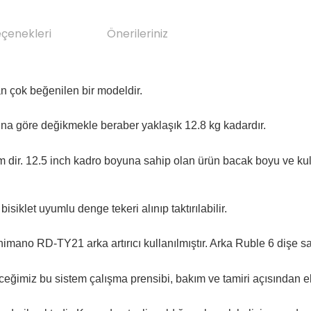
eçenekleri
Önerileriniz
an çok beğenilen bir modeldir.
yuna göre değikmekle beraber yaklaşık 12.8 kg kadardır.
 cm dir. 12.5 inch kadro boyuna sahip olan ürün bacak boyu ve ku
siklet uyumlu denge tekeri alınıp taktırılabilir.
ano RD-TY21 arka artırıcı kullanılmıştır. Arka Ruble 6 dişe sahipt
eceğimiz bu sistem çalışma prensibi, bakım ve tamiri açısından e