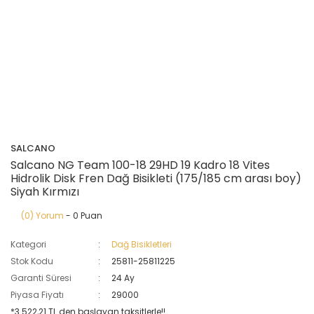
SALCANO
Salcano NG Team 100-18 29HD 19 Kadro 18 Vites
Hidrolik Disk Fren Dağ Bisikleti (175/185 cm arası boy)
Siyah Kırmızı
(0) Yorum
- 0 Puan
Kategori
Dağ Bisikletleri
Stok Kodu
25811-25811225
Garanti Süresi
24 Ay
Piyasa Fiyatı
29000
*3.522,21 TL den başlayan taksitlerle!!