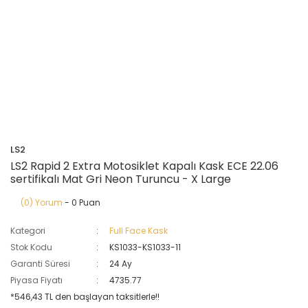
LS2
LS2 Rapid 2 Extra Motosiklet Kapalı Kask ECE 22.06
sertifikalı Mat Gri Neon Turuncu - X Large
(0) Yorum
- 0 Puan
Kategori
Full Face Kask
Stok Kodu
KS1033-KS1033-11
Garanti Süresi
24 Ay
Piyasa Fiyatı
4735.77
*546,43 TL den başlayan taksitlerle!!